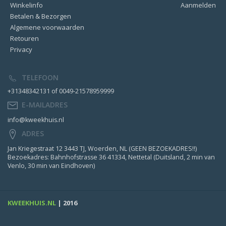
Winkelinfo
Aanmelden
Betalen & Bezorgen
Algemene voorwaarden
Retouren
Privacy
TELEFOON
+31348342131 of 0049-21578959999
E-MAILADRES
info@kweekhuis.nl
ADRES
Jan Kriegestraat 12 3443 TJ, Woerden, NL (GEEN BEZOEKADRES!!)
Bezoekadres: Bahnhofstrasse 36 41334, Nettetal (Duitsland, 2 min van
Venlo, 30 min van Eindhoven)
KWEEKHUIS.NL
| 2016