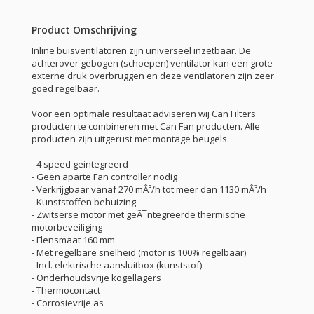
Product Omschrijving
Inline buisventilatoren zijn universeel inzetbaar. De
achterover gebogen (schoepen) ventilator kan een grote
externe druk overbruggen en deze ventilatoren zijn zeer
goed regelbaar.
Voor een optimale resultaat adviseren wij Can Filters
producten te combineren met Can Fan producten. Alle
producten zijn uitgerust met montage beugels.
- 4 speed geintegreerd
- Geen aparte Fan controller nodig
- Verkrijgbaar vanaf 270 mÂ³/h tot meer dan 1130 mÂ³/h
- Kunststoffen behuizing
- Zwitserse motor met geÃ¯ntegreerde thermische
motorbeveiliging
- Flensmaat 160 mm
- Met regelbare snelheid (motor is 100% regelbaar)
- Incl. elektrische aansluitbox (kunststof)
- Onderhoudsvrije kogellagers
- Thermocontact
- Corrosievrije as