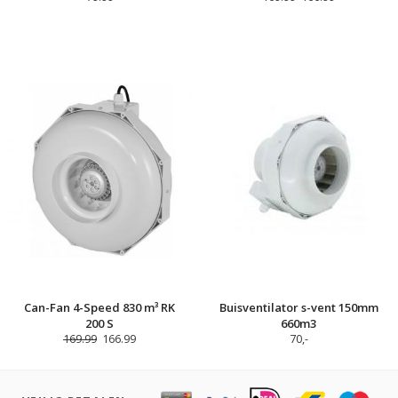
Can-Fan 4-Speed 830 m³ RK
Buisventilator s-vent 150mm
200 S
660m3
169.99
166.99
70,-