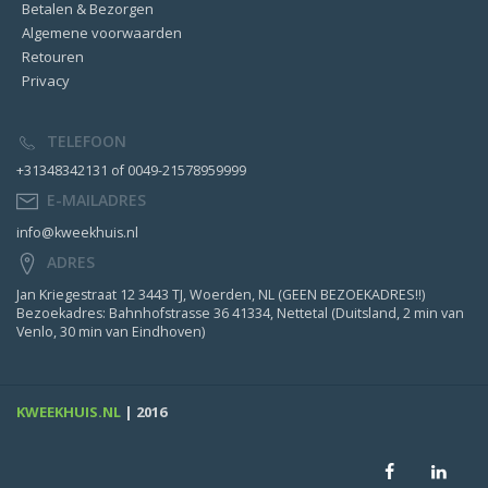
Betalen & Bezorgen
Algemene voorwaarden
Retouren
Privacy
TELEFOON
+31348342131 of 0049-21578959999
E-MAILADRES
info@kweekhuis.nl
ADRES
Jan Kriegestraat 12 3443 TJ, Woerden, NL (GEEN BEZOEKADRES!!)
Bezoekadres: Bahnhofstrasse 36 41334, Nettetal (Duitsland, 2 min van
Venlo, 30 min van Eindhoven)
KWEEKHUIS.NL
| 2016