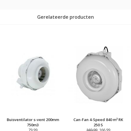
Gerelateerde producten
Buisventilator s-vent 200mm
Can-Fan 4-Speed 840 m³ RK
750m3
250 S
79.99
169.99
166.99