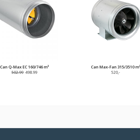
Can Q-Max EC 160/746 m³
Can Max-Fan 315/3510 m
502.99
498.99
520,-