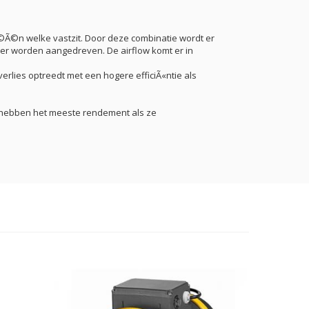
Ã©Ã©n welke vastzit. Door deze combinatie wordt er
ller worden aangedreven. De airflow komt er in
erlies optreedt met een hogere efficiÃ«ntie als
) hebben het meeste rendement als ze