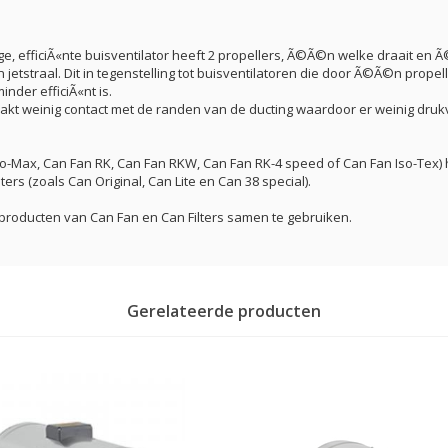
, efficiÃ«nte buisventilator heeft 2 propellers, Ã©Ã©n welke draait en 
jetstraal. Dit in tegenstelling tot buisventilatoren die door Ã©Ã©n prope
inder efficiÃ«nt is.
akt weinig contact met de randen van de ducting waardoor er weinig drukv
Iso-Max, Can Fan RK, Can Fan RKW, Can Fan RK-4 speed of Can Fan Iso-Tex
s (zoals Can Original, Can Lite en Can 38 special).
 producten van Can Fan en Can Filters samen te gebruiken.
Gerelateerde producten