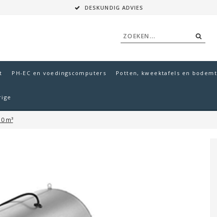
DESKUNDIG ADVIES
t
PH-EC en voedingscomputers
Potten, kweektafels en bodemt
rige
10 m³