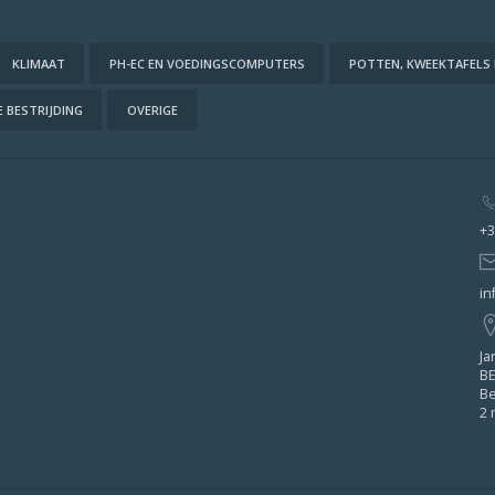
KLIMAAT
PH-EC EN VOEDINGSCOMPUTERS
POTTEN, KWEEKTAFELS
 BESTRIJDING
OVERIGE
+3
in
Ja
BE
Be
2 