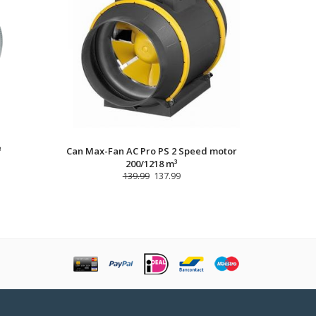
³
Can Max-Fan AC Pro PS 2 Speed motor
200/1218 m³
139.99
137.99