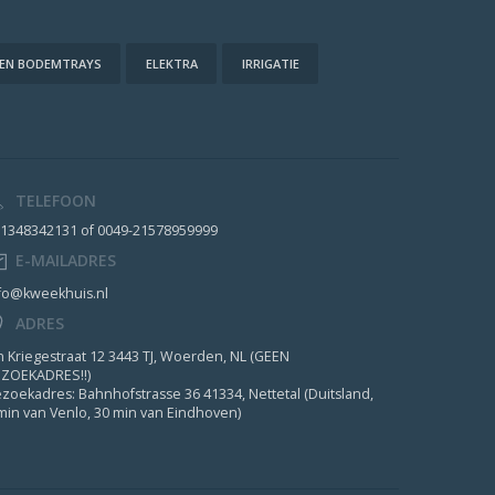
 EN BODEMTRAYS
ELEKTRA
IRRIGATIE
TELEFOON
1348342131 of 0049-21578959999
E-MAILADRES
fo@kweekhuis.nl
ADRES
n Kriegestraat 12 3443 TJ, Woerden, NL (GEEN
ZOEKADRES!!)
zoekadres: Bahnhofstrasse 36 41334, Nettetal (Duitsland,
min van Venlo, 30 min van Eindhoven)