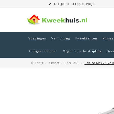
ALTIJD DE LAAGSTE PRIJS!
Voedingen
Verlichting
Kweektenten
Klimaa
Tuingereedschap
Ongedierte bestrijding
Ove
Terug
Klimaat
CAN FANS
Can Iso-Max 250/23