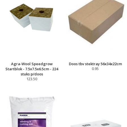
Agra-Wool Speedgrow
Doos tbv stektray 56x34x22cm
Startblok - 7.5x7.5x6.5cm - 224
0.95
stuks p/doos
123.50