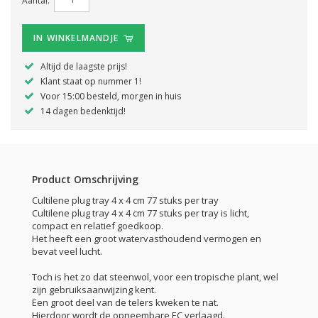
IN WINKELMANDJE
Altijd de laagste prijs!
Klant staat op nummer 1!
Voor 15:00 besteld, morgen in huis
14 dagen bedenktijd!
Product Omschrijving
Cultilene plug tray 4 x 4 cm 77 stuks per tray
Cultilene plug tray 4 x 4 cm 77 stuks per tray is licht,
compact en relatief goedkoop.
Het heeft een groot watervasthoudend vermogen en
bevat veel lucht.
Toch is het zo dat steenwol, voor een tropische plant, wel
zijn gebruiksaanwijzing kent.
Een groot deel van de telers kweken te nat.
Hierdoor wordt de opneembare EC verlaagd.