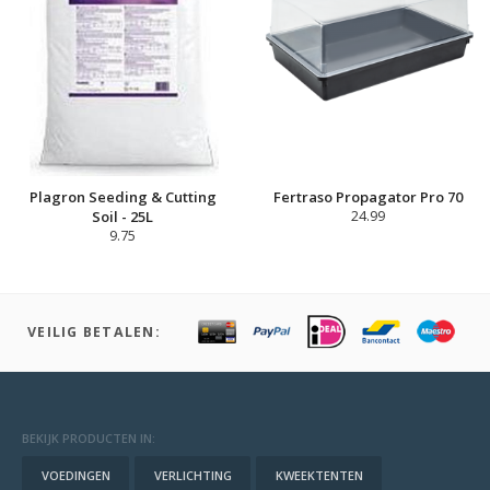
Plagron Seeding & Cutting
Fertraso Propagator Pro 70
Soil - 25L
24.99
9.75
VEILIG BETALEN:
BEKIJK PRODUCTEN IN:
VOEDINGEN
VERLICHTING
KWEEKTENTEN