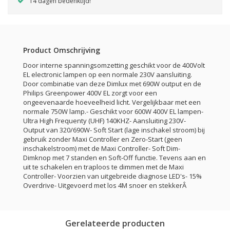
14 dagen bedenktijd!
Product Omschrijving
Door interne spanningsomzetting geschikt voor de 400Volt
EL electronic lampen op een normale 230V aansluiting.
Door combinatie van deze Dimlux met 690W output en de
Philips Greenpower 400V EL zorgt voor een
ongeevenaarde hoeveelheid licht. Vergelijkbaar met een
normale 750W lamp.- Geschikt voor 600W 400V EL lampen-
Ultra High Frequenty (UHF) 140KHZ- Aansluiting 230V-
Output van 320/690W- Soft Start (lage inschakel stroom) bij
gebruik zonder Maxi Controller en Zero-Start (geen
inschakelstroom) met de Maxi Controller- Soft Dim-
Dimknop met 7 standen en Soft-Off functie. Tevens aan en
uit te schakelen en traploos te dimmen met de Maxi
Controller- Voorzien van uitgebreide diagnose LED's- 15%
Overdrive- Uitgevoerd met los 4M snoer en stekkerÂ
Gerelateerde producten