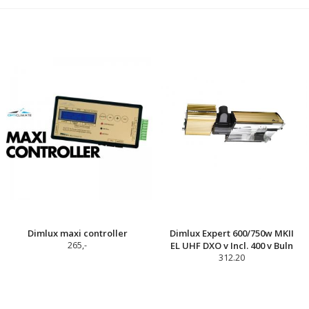
Dimlux maxi controller
Dimlux Expert 600/750w MKII
265,-
EL UHF DXO v Incl. 400 v Buln
312.20