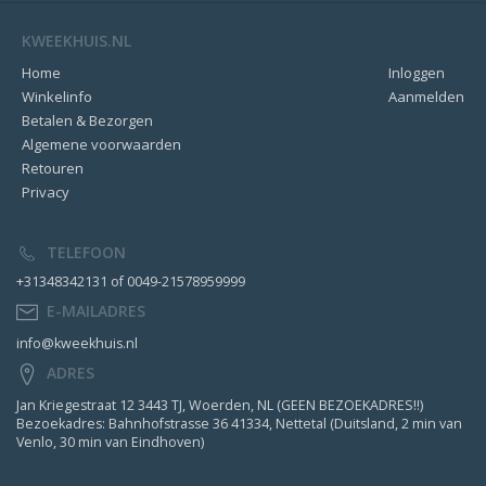
KWEEKHUIS.NL
Home
Inloggen
Winkelinfo
Aanmelden
Betalen & Bezorgen
Algemene voorwaarden
Retouren
Privacy
TELEFOON
+31348342131 of 0049-21578959999
E-MAILADRES
info@kweekhuis.nl
ADRES
Jan Kriegestraat 12 3443 TJ, Woerden, NL (GEEN BEZOEKADRES!!)
Bezoekadres: Bahnhofstrasse 36 41334, Nettetal (Duitsland, 2 min van
Venlo, 30 min van Eindhoven)