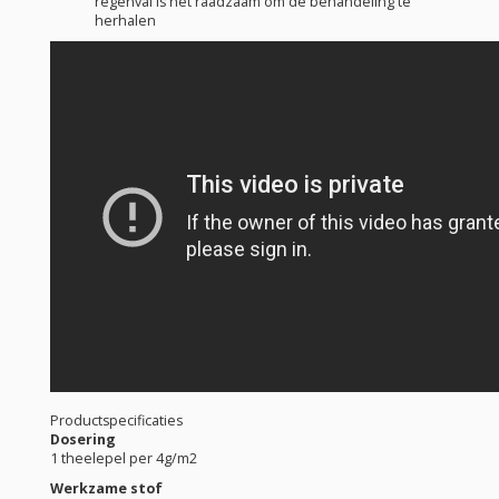
regenval is het raadzaam om de behandeling te
herhalen
Productspecificaties
Dosering
1 theelepel per 4g/m2
Werkzame stof