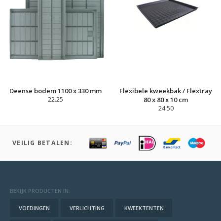
Deense bodem 1100 x 330 mm
Flexibele kweekbak / Flextray
22.25
80 x 80 x 10 cm
24.50
VEILIG BETALEN:
BEKIJK PRODUCTEN IN:
VOEDINGEN
VERLICHTING
KWEEKTENTEN