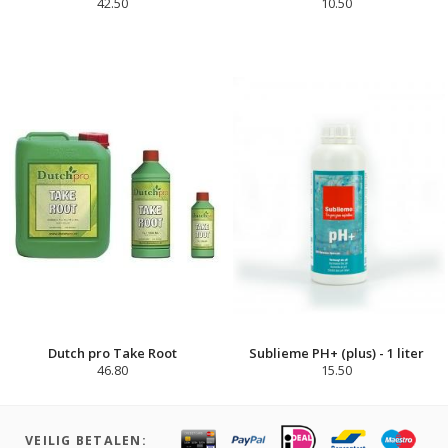
42.50
10.50
Dutch pro Take Root
Sublieme PH+ (plus) - 1 liter
46.80
15.50
VEILIG BETALEN: