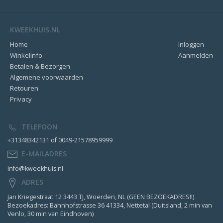
KWEEKHUIS.NL
Home
Inloggen
Winkelinfo
Aanmelden
Betalen & Bezorgen
Algemene voorwaarden
Retouren
Privacy
TELEFOON
+31348342131 of 0049-21578959999
E-MAILADRES
info@kweekhuis.nl
ADRES
Jan Kriegestraat 12 3443 TJ, Woerden, NL (GEEN BEZOEKADRES!!)
Bezoekadres: Bahnhofstrasse 36 41334, Nettetal (Duitsland, 2 min van
Venlo, 30 min van Eindhoven)