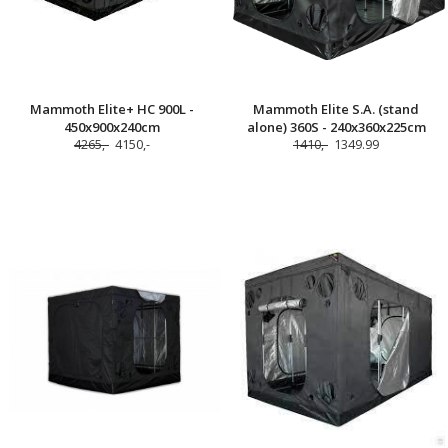
Mammoth Elite+ HC 900L -
Mammoth Elite S.A. (stand
450x900x240cm
alone) 360S - 240x360x225cm
4265,-
4150,-
1410,-
1349.99