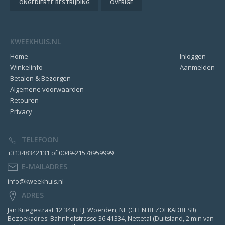
ONGEDIERTE BESTRIJDING
OVERIGE
KWEEKHUIS.NL
Home
Inloggen
Winkelinfo
Aanmelden
Betalen & Bezorgen
Algemene voorwaarden
Retouren
Privacy
TELEFOON
+31348342131 of 0049-21578959999
E-MAILADRES
info@kweekhuis.nl
ADRES
Jan Kriegestraat 12 3443 TJ, Woerden, NL (GEEN BEZOEKADRES!!)
Bezoekadres: Bahnhofstrasse 36 41334, Nettetal (Duitsland, 2 min van