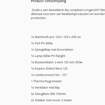
Product Omschrijving
Zoekt u een kweektent die compleet is ingericht? 
allemaal voorzien van kwaliteitsproducten en worde
producten:
1x Mammoth pro 120 x 120 x 200 cm
1x VSA Ph 600w
1x Spiegelkap met kroonsteen
1x Lamp 600w PH Ralight
1x Buisventilator s-vent 125 mm 350w
1x Empire 350m3 flens 125
1x combiconnect 5m - 127
1 Thermo/hygrometer
1x Ventilator met klip
3x Slangklem 060-135mm
2x Stekker met snoer 2 meter