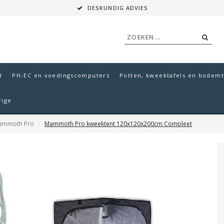
DESKUNDIG ADVIES
t
PH-EC en voedingscomputers
Potten, kweektafels en bodemt
rige
ammoth Pro
Mammoth Pro kweektent 120x120x200cm Compleet