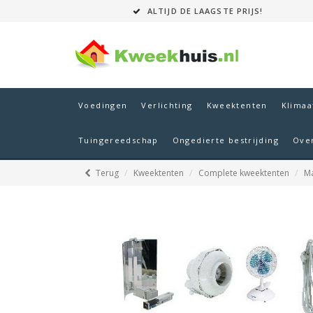
ALTIJD DE LAAGSTE PRIJS!
Voedingen
Verlichting
Kweektenten
Klimaa
Tuingereedschap
Ongedierte bestrijding
Ove
Terug
Kweektenten
Complete kweektenten
M