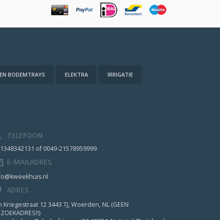
 EN BODEMTRAYS
ELEKTRA
IRRIGATIE
TELEFOON
1348342131 of 0049-21578959999
E-MAILADRES
fo@kweekhuis.nl
ADRES
n Kriegestraat 12 3443 TJ, Woerden, NL (GEEN
ZOEKADRES!!)