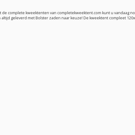
Met de complete kweektenten van completekweektent.com kunt u vandaag no
n altijd geleverd met Bolster zaden naar keuze! De kweektent compleet 1