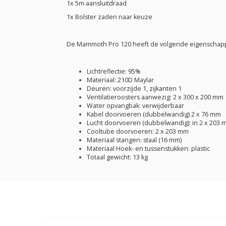
1x 5m aansluitdraad
1x Bolster zaden naar keuze
De Mammoth Pro 120 heeft de volgende eigenschap
Lichtreflectie: 95%
Materiaal: 210D Maylar
Deuren: voorzijde 1, zijkanten 1
Ventilatieroosters aanwezig: 2 x 300 x 200 mm
Water opvangbak: verwijderbaar
Kabel doorvoeren (dubbelwandig) 2 x 76 mm
Lucht doorvoeren (dubbelwandig): in 2 x 203 m
Cooltube doorvoeren: 2 x 203 mm
Materiaal stangen: staal (16 mm)
Materiaal Hoek- en tussenstukken: plastic
Totaal gewicht: 13 kg