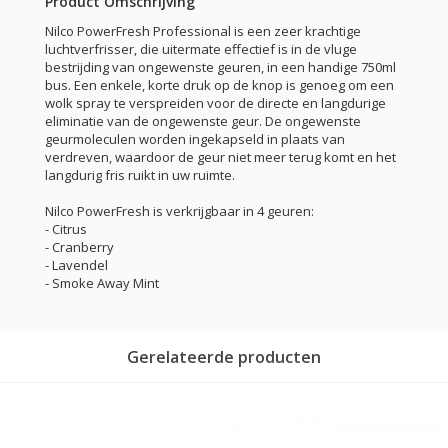
Product Omschrijving
Nilco PowerFresh Professional is een zeer krachtige
luchtverfrisser, die uitermate effectief is in de vluge
bestrijding van ongewenste geuren, in een handige 750ml
bus. Een enkele, korte druk op de knop is genoeg om een
wolk spray te verspreiden voor de directe en langdurige
eliminatie van de ongewenste geur. De ongewenste
geurmoleculen worden ingekapseld in plaats van
verdreven, waardoor de geur niet meer terug komt en het
langdurig fris ruikt in uw ruimte.
Nilco PowerFresh is verkrijgbaar in 4 geuren:
- Citrus
- Cranberry
- Lavendel
- Smoke Away Mint
Gerelateerde producten