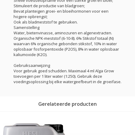
Snelle voedselopname voor een sterke groei en bloei;
Stimuleert de productie van bladgroen;
Bevat planteigen groei- en bloeihormonen voor een
hogere opbrengst;
Ook als bladmeststof te gebruiken.
Samenstelling
Water, bietenvinasse, aminozuren en algenextracten.
Organische NPK-meststof (6-10-8). 6% Stikstof totaal (N)
waarvan 6% organische gebonden stikstof, 10% in water
oplosbaar fosforpentoxide (P2O5), 8% in water oplosbaar
kaliumoxide (K2O).
Gebruiksaanwijzing
Voor gebruik goed schudden. Maximaal 4 ml Alga Grow
toevoegen per 1 liter water (1:250). Gebruik deze
voedingsoplossing bij elke watergeefbeurt in de groeifase.
Gerelateerde producten