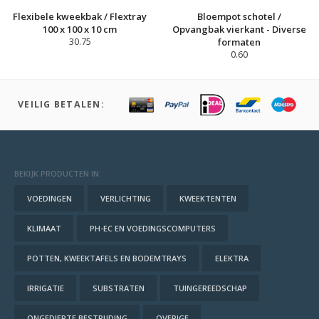
Flexibele kweekbak / Flextray
Bloempot schotel /
100 x 100 x 10 cm
Opvangbak vierkant - Diverse
30.75
formaten
0.60
VEILIG BETALEN:
BEKIJK PRODUCTEN IN:
VOEDINGEN
VERLICHTING
KWEEKTENTEN
KLIMAAT
PH-EC EN VOEDINGSCOMPUTERS
POTTEN, KWEEKTAFELS EN BODEMTRAYS
ELEKTRA
IRRIGATIE
SUBSTRATEN
TUINGEREEDSCHAP
ONGEDIERTE BESTRIJDING
OVERIGE