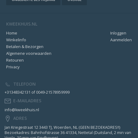
KWEEKHUIS.NL
Home
Inloggen
Winkelinfo
Aanmelden
Betalen & Bezorgen
Algemene voorwaarden
Retouren
Privacy
TELEFOON
+31348342131 of 0049-21578959999
E-MAILADRES
info@kweekhuis.nl
ADRES
Jan Kriegestraat 12 3443 TJ, Woerden, NL (GEEN BEZOEKADRES!!)
Bezoekadres: Bahnhofstrasse 36 41334, Nettetal (Duitsland, 2 min van
Venlo, 30 min van Eindhoven)