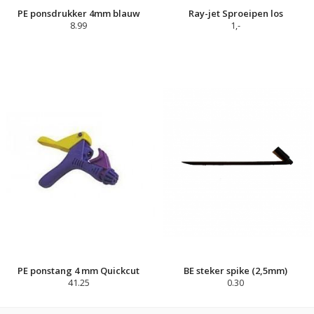
PE ponsdrukker 4mm blauw
Ray-jet Sproeipen los
8.99
1,-
PE ponstang 4 mm Quickcut
BE steker spike (2,5mm)
41.25
0.30