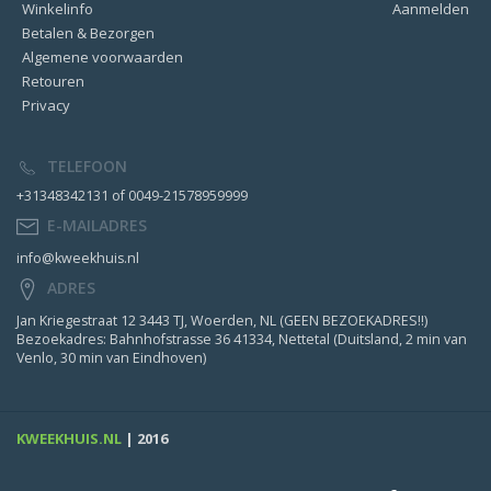
Winkelinfo
Aanmelden
Betalen & Bezorgen
Algemene voorwaarden
Retouren
Privacy
TELEFOON
+31348342131 of 0049-21578959999
E-MAILADRES
info@kweekhuis.nl
ADRES
Jan Kriegestraat 12 3443 TJ, Woerden, NL (GEEN BEZOEKADRES!!)
Bezoekadres: Bahnhofstrasse 36 41334, Nettetal (Duitsland, 2 min van
Venlo, 30 min van Eindhoven)
KWEEKHUIS.NL
| 2016