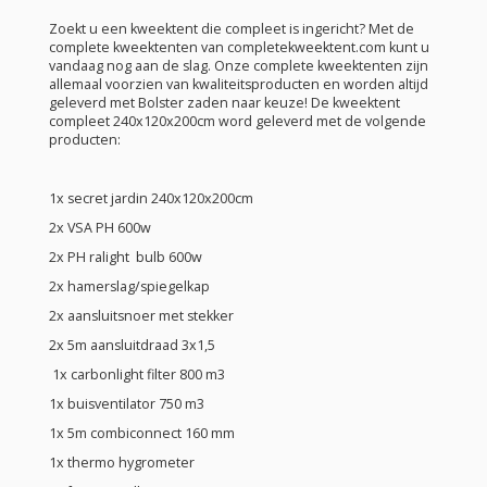
Zoekt u een kweektent die compleet is ingericht? Met de
complete kweektenten van completekweektent.com kunt u
vandaag nog aan de slag. Onze complete kweektenten zijn
allemaal voorzien van kwaliteitsproducten en worden altijd
geleverd met Bolster zaden naar keuze! De kweektent
compleet 240x120x200cm word geleverd met de volgende
producten:
1x secret jardin 240x120x200cm
2x VSA PH 600w
2x PH ralight bulb 600w
2x hamerslag/spiegelkap
2x aansluitsnoer met stekker
2x 5m aansluitdraad 3x1,5
1x carbonlight filter 800 m3
1x buisventilator 750 m3
1x 5m combiconnect 160 mm
1x thermo hygrometer