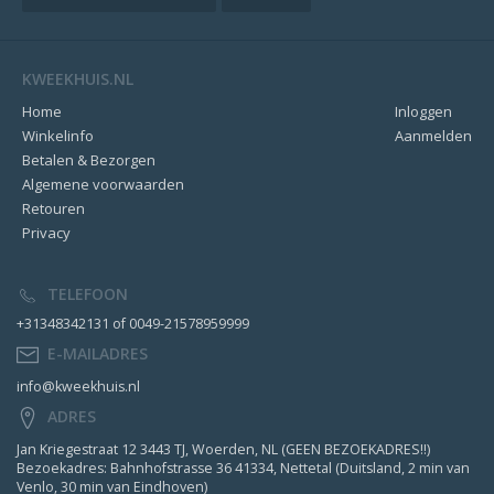
KWEEKHUIS.NL
Home
Inloggen
Winkelinfo
Aanmelden
Betalen & Bezorgen
Algemene voorwaarden
Retouren
Privacy
TELEFOON
+31348342131 of 0049-21578959999
E-MAILADRES
info@kweekhuis.nl
ADRES
Jan Kriegestraat 12 3443 TJ, Woerden, NL (GEEN BEZOEKADRES!!)
Bezoekadres: Bahnhofstrasse 36 41334, Nettetal (Duitsland, 2 min van
Venlo, 30 min van Eindhoven)