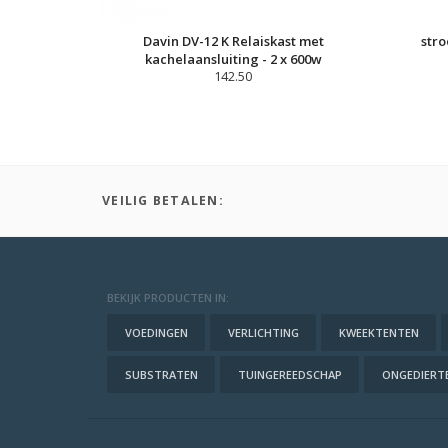
Davin DV-12 K Relaiskast met
stro
kachelaansluiting - 2 x 600w
142.50
VEILIG BETALEN:
BEKIJK PRODUCTEN IN:
VOEDINGEN
VERLICHTING
KWEEKTENTEN
SUBSTRATEN
TUINGEREEDSCHAP
ONGEDIERTE