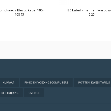
omdraad / Electr. kabel 100m
IEC kabel - mannelijk-vrouwe
108.75
5.25
KLIMAAT
PH-EC EN VOEDINGSCOMPUTERS
POTTEN, KWEEKTAFELS
 BESTRIJDING
OVERIGE