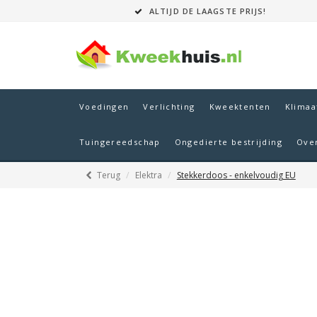
ALTIJD DE LAAGSTE PRIJS!
Voedingen
Verlichting
Kweektenten
Klimaa
Tuingereedschap
Ongedierte bestrijding
Ove
Terug
Elektra
Stekkerdoos - enkelvoudig EU