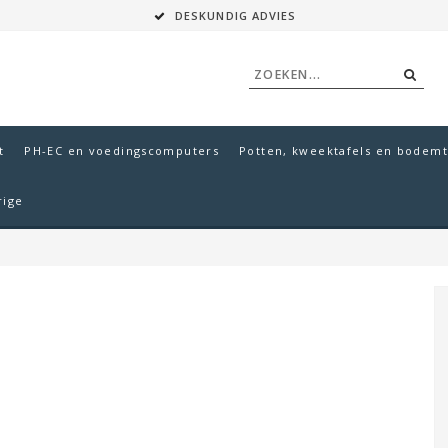
DESKUNDIG ADVIES
t
PH-EC en voedingscomputers
Potten, kweektafels en bodemt
rige