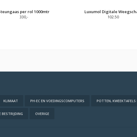
Steungaas per rol 1000mtr
Luxumol Digitale Weegsch
330,-
102.50
KLIMAAT
PH-EC EN VOEDINGSCOMPUTERS
POTTEN, KWEEKTAFELS
 BESTRIJDING
OVERIGE