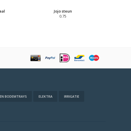
aal
Jojo steun
0.75
 EN BODEMTRAYS
ELEKTRA
IRRIGATIE