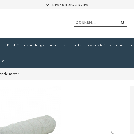
DESKUNDIG ADVIES
t
PH-EC en voedingscomputers
Potten, kweektafels en bodemt
rige
kende meter