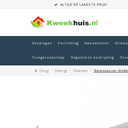
ALTIJD DE LAAGSTE PRIJS!
Voedingen
Verlichting
Kweektenten
Klimaa
Tuingereedschap
Ongedierte bestrijding
Ove
Terug
Overige
Diversen
Steungaas per strek