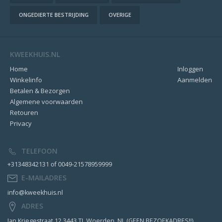
ONGEDIERTE BESTRIJDING
OVERIGE
KWEEKHUIS.NL
Home
Inloggen
Winkelinfo
Aanmelden
Betalen & Bezorgen
Algemene voorwaarden
Retouren
Privacy
TELEFOON
+31348342131 of 0049-21578959999
E-MAILADRES
info@kweekhuis.nl
ADRES
Jan Kriegestraat 12 3443 TJ, Woerden, NL (GEEN BEZOEKADRES!!)