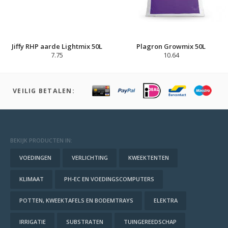
Jiffy RHP aarde Lightmix 50L
Plagron Growmix 50L
7.75
10.64
VEILIG BETALEN:
BEKIJK PRODUCTEN IN:
VOEDINGEN
VERLICHTING
KWEEKTENTEN
KLIMAAT
PH-EC EN VOEDINGSCOMPUTERS
POTTEN, KWEEKTAFELS EN BODEMTRAYS
ELEKTRA
IRRIGATIE
SUBSTRATEN
TUINGEREEDSCHAP