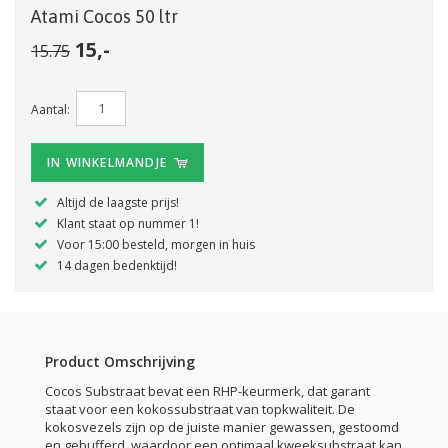
Atami Cocos 50 ltr
15,-
15.75
Aantal:
IN WINKELMANDJE
Altijd de laagste prijs!
Klant staat op nummer 1!
Voor 15:00 besteld, morgen in huis
14 dagen bedenktijd!
Product Omschrijving
Cocos Substraat bevat een RHP-keurmerk, dat garant
staat voor een kokossubstraat van topkwaliteit. De
kokosvezels zijn op de juiste manier gewassen, gestoomd
en gebufferd, waardoor een optimaal kweeksubstraat kan