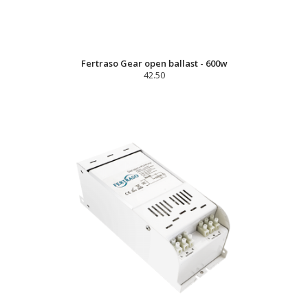
Fertraso Gear open ballast - 600w
42.50