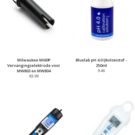
Milwaukee MI60P
Bluelab pH 4.0 IJkvloeistof -
Vervangingselektrode voor
250ml
MW803 en MW804
9.46
83.99