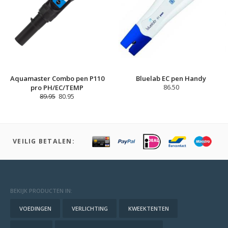
Aquamaster Combo pen P110
Bluelab EC pen Handy
pro PH/EC/TEMP
86.50
89.95
80.95
VEILIG BETALEN:
BEKIJK PRODUCTEN IN:
VOEDINGEN
VERLICHTING
KWEEKTENTEN