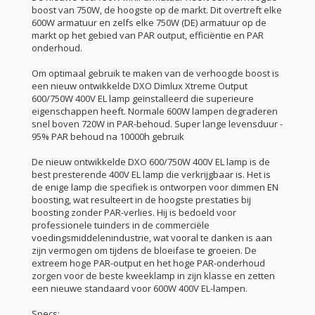
boost van 750W, de hoogste op de markt. Dit overtreft elke
600W armatuur en zelfs elke 750W (DE) armatuur op de
markt op het gebied van PAR output, efficiëntie en PAR
onderhoud.
Om optimaal gebruik te maken van de verhoogde boost is
een nieuw ontwikkelde DXO Dimlux Xtreme Output
600/750W 400V EL lamp geïnstalleerd die superieure
eigenschappen heeft. Normale 600W lampen degraderen
snel boven 720W in PAR-behoud. Super lange levensduur -
95% PAR behoud na 10000h gebruik
De nieuw ontwikkelde DXO 600/750W 400V EL lamp is de
best presterende 400V EL lamp die verkrijgbaar is. Het is
de enige lamp die specifiek is ontworpen voor dimmen EN
boosting, wat resulteert in de hoogste prestaties bij
boosting zonder PAR-verlies. Hij is bedoeld voor
professionele tuinders in de commerciële
voedingsmiddelenindustrie, wat vooral te danken is aan
zijn vermogen om tijdens de bloeifase te groeien. De
extreem hoge PAR-output en het hoge PAR-onderhoud
zorgen voor de beste kweeklamp in zijn klasse en zetten
een nieuwe standaard voor 600W 400V EL-lampen.
Specs: