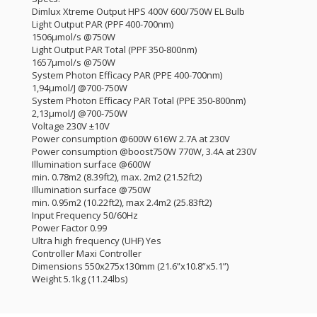
Dimlux Xtreme Output HPS 400V 600/750W EL Bulb
Light Output PAR (PPF 400-700nm)
1506μmol/s @750W
Light Output PAR Total (PPF 350-800nm)
1657μmol/s @750W
System Photon Efficacy PAR (PPE 400-700nm)
1,94μmol/J @700-750W
System Photon Efficacy PAR Total (PPE 350-800nm)
2,13μmol/J @700-750W
Voltage 230V ±10V
Power consumption @600W 616W 2.7A at 230V
Power consumption @boost750W 770W, 3.4A at 230V
Illumination surface @600W
min. 0.78m2 (8.39ft2), max. 2m2 (21.52ft2)
Illumination surface @750W
min. 0.95m2 (10.22ft2), max 2.4m2 (25.83ft2)
Input Frequency 50/60Hz
Power Factor 0.99
Ultra high frequency (UHF) Yes
Controller Maxi Controller
Dimensions 550x275x130mm (21.6”x10.8”x5.1”)
Weight 5.1kg (11.24lbs)