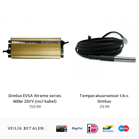
Dimlux EVSA Xtreme series
Temperatuursensor t.b.v.
600w 230 V (incl kabel)
Dimlux
159.99
29.99
VEILIG BETALEN: