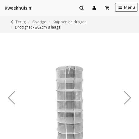
Menu
Kweekhuis.nl
Terug
Overige
Knippen en drogen
Droognet - ⌀62cm 8 laags