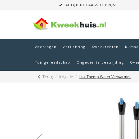
ALTIJD DE LAAGSTE PRIJS!
Voedingen
Verlichting
Kweektenten
Klimaa
Tuingereedschap
Ongedierte bestrijding
Ove
Terug
Irrigatie
Lux-Themp Water Verwarmer