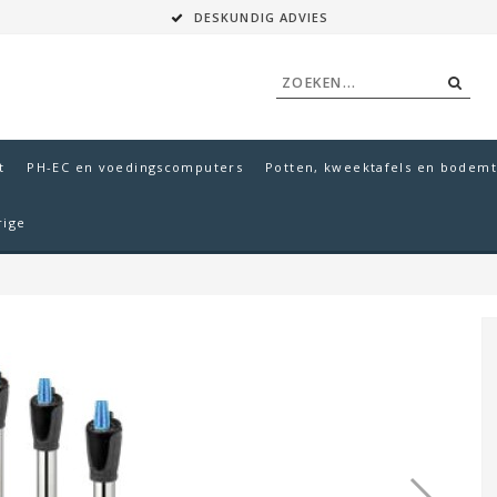
DESKUNDIG ADVIES
t
PH-EC en voedingscomputers
Potten, kweektafels en bodemt
rige