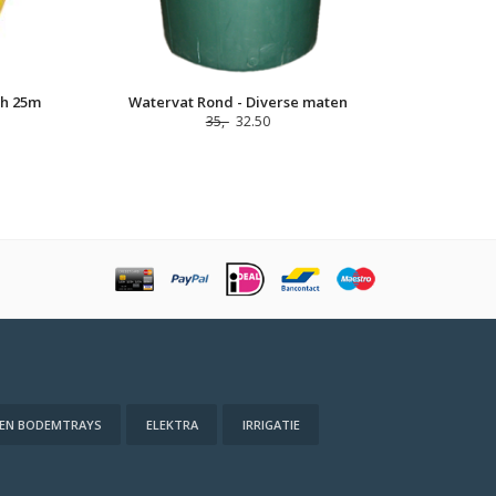
ch 25m
Watervat Rond - Diverse maten
35,-
32.50
 EN BODEMTRAYS
ELEKTRA
IRRIGATIE