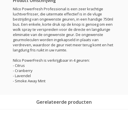
Product Omschrijving
Nilco PowerFresh Professional is een zeer krachtige
luchtverfrisser, die uitermate effectief is in de vluge
bestrijding van ongewenste geuren, in een handige 750ml
bus. Een enkele, korte druk op de knop is genoeg om een
wolk spray te verspreiden voor de directe en langdurige
eliminatie van de ongewenste geur. De ongewenste
geurmoleculen worden ingekapseld in plaats van
verdreven, waardoor de geur niet meer terug komt en het
langdurig fris ruikt in uw ruimte.
Nilco PowerFresh is verkrijgbaar in 4 geuren:
- Citrus
- Cranberry
- Lavendel
- Smoke Away Mint
Gerelateerde producten