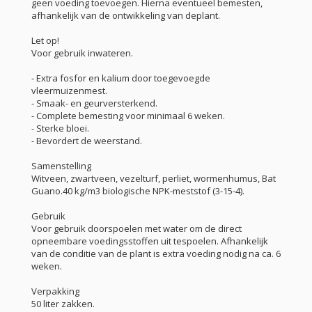
geen voeding toevoegen. Hierna eventueel bemesten,
afhankelijk van de ontwikkeling van deplant.
Let op!
Voor gebruik inwateren.
- Extra fosfor en kalium door toegevoegde
vleermuizenmest.
- Smaak- en geurversterkend.
- Complete bemesting voor minimaal 6 weken.
- Sterke bloei.
- Bevordert de weerstand.
Samenstelling
Witveen, zwartveen, vezelturf, perliet, wormenhumus, Bat
Guano.40 kg/m3 biologische NPK-meststof (3-15-4).
Gebruik
Voor gebruik doorspoelen met water om de direct
opneembare voedingsstoffen uit tespoelen. Afhankelijk
van de conditie van de plant is extra voeding nodig na ca. 6
weken.
Verpakking
50 liter zakken.