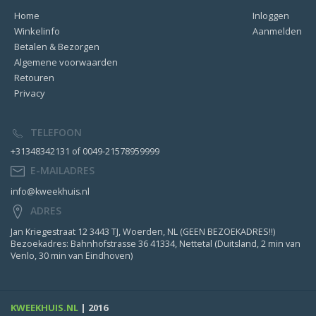
Home
Inloggen
Winkelinfo
Aanmelden
Betalen & Bezorgen
Algemene voorwaarden
Retouren
Privacy
TELEFOON
+31348342131 of 0049-21578959999
E-MAILADRES
info@kweekhuis.nl
ADRES
Jan Kriegestraat 12 3443 TJ, Woerden, NL (GEEN BEZOEKADRES!!)
Bezoekadres: Bahnhofstrasse 36 41334, Nettetal (Duitsland, 2 min van
Venlo, 30 min van Eindhoven)
KWEEKHUIS.NL
| 2016