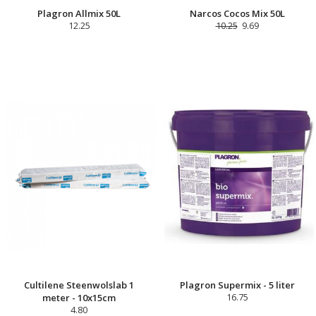
Plagron Allmix 50L
Narcos Cocos Mix 50L
12.25
10.25
9.69
Cultilene Steenwolslab 1
Plagron Supermix - 5 liter
meter - 10x15cm
16.75
4.80