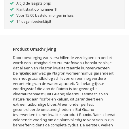
Altijd de laagste prijs!
Klant staat op nummer 1!
Voor 15:00 besteld, morgen in huis
14 dagen bedenktijd!
Product Omschrijving
Door toevoeging van verschillende vezeltypen en perliet
wordt een luchtigheid en zuurstofniveau bereikt zoals je
dat alleen van Plagron kwaliteitsaarde kuntverwachten.
De rijkelijk aanwezige Plagron wormenhumus garandeert
een hoogstaandbiologisch leven en een nog verdere
verbetering van de watercapaciteit. De belangrijkste
voedingsstof die aan de Batmix is toegevoegd is
vleermuizenmest (Bat Guano).Vleermuizenmest is van
nature rijk aan fosfor en kalium, dit garandeert een
extreemuitbundige bloei. Alleen onder perfect
gecontroleerde omstandigheden is Bat Guano
teverwerken tot het kwaliteitsproduct Batmix. Batmix bevat
voldoende voeding om de plantvolledig te voorzien in zijn
behoeften tijdens de complete cyclus. De eerste 6 weken