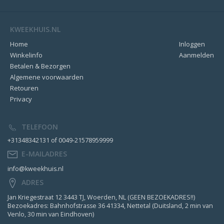
KWEEKHUIS.NL
Home
Inloggen
Winkelinfo
Aanmelden
Betalen & Bezorgen
Algemene voorwaarden
Retouren
Privacy
TELEFOON
+31348342131 of 0049-21578959999
E-MAILADRES
info@kweekhuis.nl
ADRES
Jan Kriegestraat 12 3443 TJ, Woerden, NL (GEEN BEZOEKADRES!!)
Bezoekadres: Bahnhofstrasse 36 41334, Nettetal (Duitsland, 2 min van
Venlo, 30 min van Eindhoven)