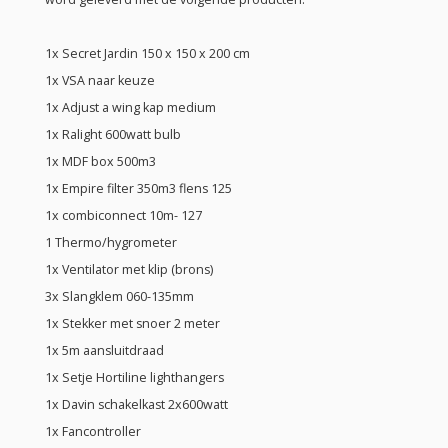
1x Secret Jardin 150 x 150 x 200 cm
1x VSA naar keuze
1x Adjust a wing kap medium
1x Ralight 600watt bulb
1x MDF box 500m3
1x Empire filter 350m3 flens 125
1x combiconnect 10m- 127
1 Thermo/hygrometer
1x Ventilator met klip (brons)
3x Slangklem 060-135mm
1x Stekker met snoer 2 meter
1x 5m aansluitdraad
1x Setje Hortiline lighthangers
1x Davin schakelkast 2x600watt
1x Fancontroller