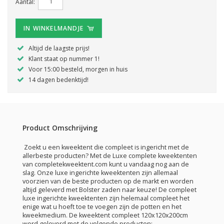
Aantal:
IN WINKELMANDJE
Altijd de laagste prijs!
Klant staat op nummer 1!
Voor 15:00 besteld, morgen in huis
14 dagen bedenktijd!
Product Omschrijving
Zoekt u een kweektent die compleet is ingericht met de
allerbeste producten? Met de Luxe complete kweektenten
van completekweektent.com kunt u vandaag nog aan de
slag. Onze luxe ingerichte kweektenten zijn allemaal
voorzien van de beste producten op de markt en worden
altijd geleverd met Bolster zaden naar keuze! De compleet
luxe ingerichte kweektenten zijn helemaal compleet het
enige wat u hoeft toe te voegen zijn de potten en het
kweekmedium. De kweektent compleet 120x120x200cm
word geleverd met de volgende producten: