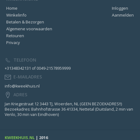
Home
Inloggen
Winkelinfo
Aanmelden
Betalen & Bezorgen
Algemene voorwaarden
Retouren
Privacy
TELEFOON
+31348342131 of 0049-21578959999
E-MAILADRES
info@kweekhuis.nl
ADRES
Jan Kriegestraat 12 3443 TJ, Woerden, NL (GEEN BEZOEKADRES!!)
Bezoekadres: Bahnhofstrasse 36 41334, Nettetal (Duitsland, 2 min van
Venlo, 30 min van Eindhoven)
KWEEKHUIS.NL
| 2016