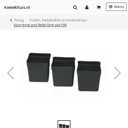
Menu
Kweekhuis.nl
Terug
Potten, kweektafels en bodemtrays
Voorgroei pot 9x9x10cm per100