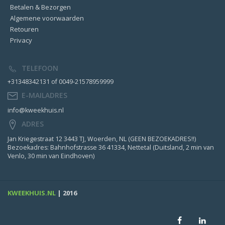
Betalen & Bezorgen
Algemene voorwaarden
Retouren
Privacy
TELEFOON
+31348342131 of 0049-21578959999
E-MAILADRES
info@kweekhuis.nl
ADRES
Jan Kriegestraat 12 3443 TJ, Woerden, NL (GEEN BEZOEKADRES!!)
Bezoekadres: Bahnhofstrasse 36 41334, Nettetal (Duitsland, 2 min van
Venlo, 30 min van Eindhoven)
KWEEKHUIS.NL
| 2016