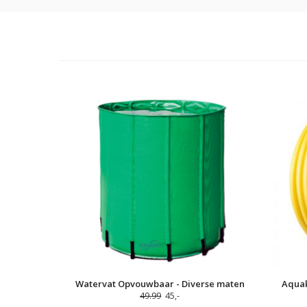
Watervat Opvouwbaar - Diverse maten
Aquak
49.99
45,-