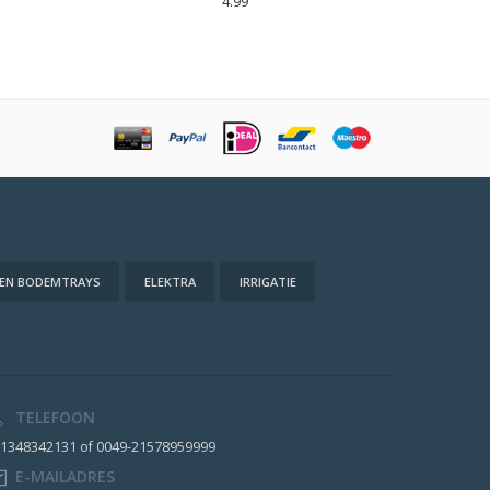
4.99
 EN BODEMTRAYS
ELEKTRA
IRRIGATIE
TELEFOON
1348342131 of 0049-21578959999
E-MAILADRES