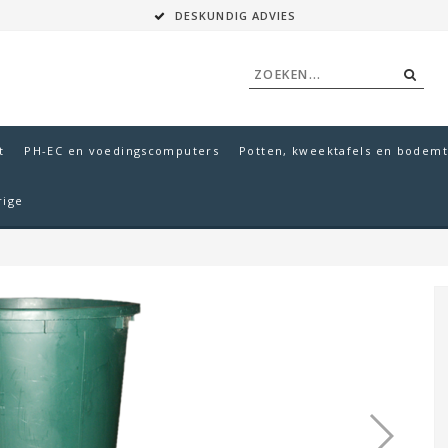
DESKUNDIG ADVIES
t
PH-EC en voedingscomputers
Potten, kweektafels en bodemt
rige