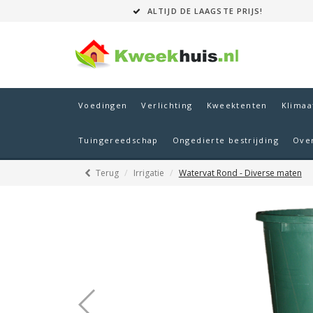
ALTIJD DE LAAGSTE PRIJS!
Voedingen
Verlichting
Kweektenten
Klimaa
Tuingereedschap
Ongedierte bestrijding
Ove
Terug
Irrigatie
Watervat Rond - Diverse maten