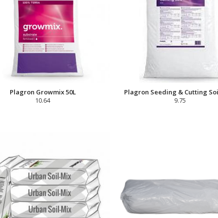
Plagron Growmix 50L
Plagron Seeding & Cutting Soil
10.64
9.75