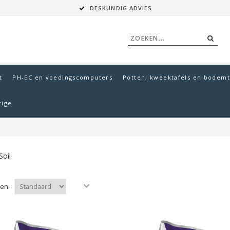
DESKUNDIG ADVIES
t
PH-EC en voedingscomputers
Potten, kweektafels en bodemt
rige
Soil
ren: