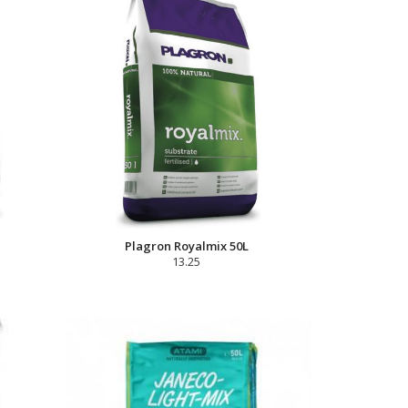
Plagron Royalmix 50L
13.25