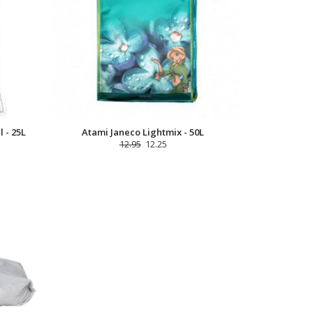
 - 25L
Atami Janeco Lightmix - 50L
12.95
12.25