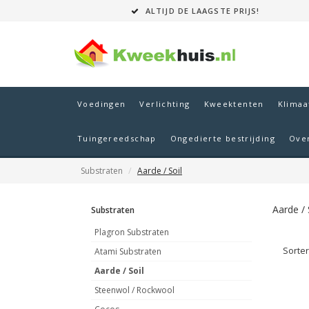
ALTIJD DE LAAGSTE PRIJS!
Voedingen
Verlichting
Kweektenten
Klimaa
Tuingereedschap
Ongedierte bestrijding
Ove
Substraten
Aarde / Soil
Aarde / 
Substraten
Plagron Substraten
Sorte
Atami Substraten
Aarde / Soil
Steenwol / Rockwool