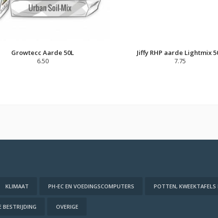
Growtecc Aarde 50L
Jiffy RHP aarde Lightmix 5
6.50
7.75
KLIMAAT
PH-EC EN VOEDINGSCOMPUTERS
POTTEN, KWEEKTAFELS
 BESTRIJDING
OVERIGE