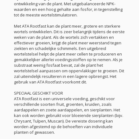
ontwikkeling van de plant. Met uitgebalanceerde NPK-
waarden en een hoog gehalte aan fosfor, in tegenstelling
tot de meeste wortelstimulatoren.
Met ATA Rootfast kan de plant meer, grotere en sterkere
wortels ontwikkelen. Dit is zeer belangrijk tijdens de eerste
weken van de plant. Als de wortels zich vertakken en
effectiever groeien, krijgt de plant meer weerstand tegen
ziekten en schadelijke schimmels. Een uitgebreid
wortelstelsel helpt de plant meer cellen te produceren en
gemakkelijker allerlei voedingsstoffen op te nemen. Als je
substraat weinig fosfaat bevat, zal de plant het
wortelstelsel aanpassen om oppervlakkiger te groeien. Dit
zal uiteindelijk resulteren in een lagere opbrengst. Het
gebruik van ATA Rootfast voorkomt dit.
SPECIAAL GESCHIKT VOOR
ATA Rootfast is een universele voeding, geschikt voor
verschillende soorten fruit, groenten, kruiden, zoals
aardappelen en zoete aardappelen, en sierplanten. Het
kan ook worden gebruikt voor bloeiende sierplanten (bijv.
Chrysant, Tulpen, Muscari). De vereiste dosering kan
worden afgestemd op de behoeften van individuele
planten of gewassen.