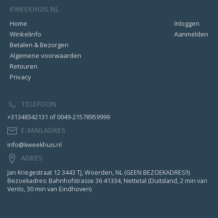
KWEEKHUIS.NL
Home
Inloggen
Winkelinfo
Aanmelden
Betalen & Bezorgen
Algemene voorwaarden
Retouren
Privacy
TELEFOON
+31348342131 of 0049-21578959999
E-MAILADRES
info@kweekhuis.nl
ADRES
Jan Kriegestraat 12 3443 TJ, Woerden, NL (GEEN BEZOEKADRES!!)
Bezoekadres: Bahnhofstrasse 36 41334, Nettetal (Duitsland, 2 min van
Venlo, 30 min van Eindhoven)