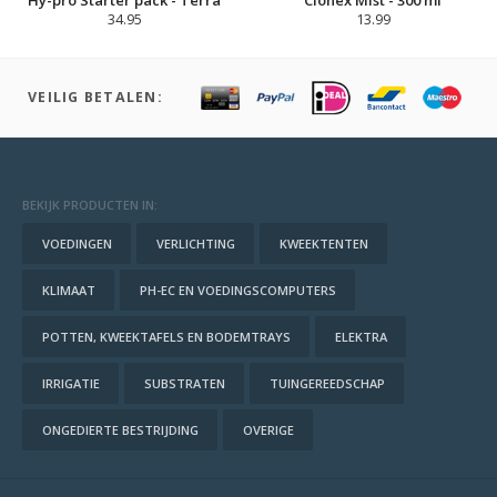
Hy-pro Starter pack - Terra
Clonex Mist - 300 ml
34.95
13.99
VEILIG BETALEN:
BEKIJK PRODUCTEN IN:
VOEDINGEN
VERLICHTING
KWEEKTENTEN
KLIMAAT
PH-EC EN VOEDINGSCOMPUTERS
POTTEN, KWEEKTAFELS EN BODEMTRAYS
ELEKTRA
IRRIGATIE
SUBSTRATEN
TUINGEREEDSCHAP
ONGEDIERTE BESTRIJDING
OVERIGE