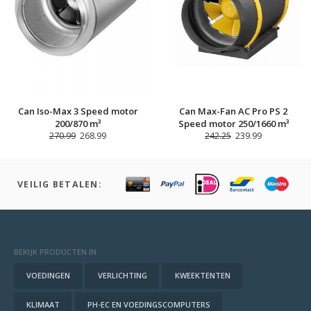
Can Iso-Max 3 Speed motor
Can Max-Fan AC Pro PS 2
200/870 m³
Speed motor 250/1660 m³
270.99
268.99
242.25
239.99
VEILIG BETALEN:
BEKIJK PRODUCTEN IN:
VOEDINGEN
VERLICHTING
KWEEKTENTEN
KLIMAAT
PH-EC EN VOEDINGSCOMPUTERS