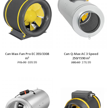
Can Max-Fan Pro EC 355/3308
Can Q-Max AC 3 Speed
m³
250/1590 m³
715.99
699.99
380.69
376.99