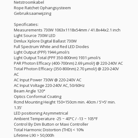
Netstroomkabel
Rope Ratchet Ophangsysteem
Gebruiksaanwijzing
Specificaties:
Measurements 730W 1063x1118x54mm / 41.8x44x2.1 inch
Light Source 730W LED
Dimlux Xplore Digital Ballast 730W
Full Spectrum White and Red LED Diodes
Light Output (PPF) 1944 μmol/s
Light Output Total (PPF 350-800nm) 1931 μmol/s
PAR Photon Efficacy (400-700nm) 2.69 μmol/J @ 220-240V AC
Total Photon Efficacy (350-800nm) 2.70 μmol/J @ 220-240V
AC
AC Input Power 730W @ 220-240V AC
AC Input Voltage 220-240V AC, 50/60Hz
Beam Angle 120°
Optics Conformal Coating
Rcmd Mounting Height 150×150cm min. 40cm / 5’×5’ min.
1.35’
LED positioning Asymmetrical
Ambient Temperature -25 ~ 40°C / -13 ~ 105°F
Control By Dim Button or Maxi Controller
Total Harmonic Distortion (THD) < 10%
Lifetime L90 > 50,000h