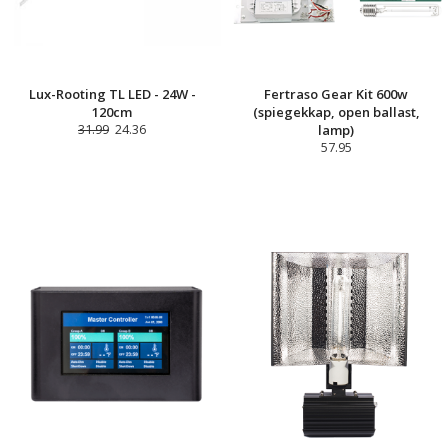
Lux-Rooting TL LED - 24W -
Fertraso Gear Kit 600w
120cm
(spiegekkap, open ballast,
31.99
24.36
lamp)
57.95