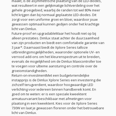
maakt, is de asymmetrische plaatsing van de LED-diodes,
wat resulteert in een gelijkmatige lichtverdeling over het
gehele groeigebied, waarbij de randen tot wel 80% meer
licht krijgen dan bij normaal geplaatste LED-diodes. Dit
zorgt voor een uniforme groei en bloei, waardoor jouw
gewassen optimaal kunnen gedijen onder het krachtige
licht van Dimlux.
Future-proof en upgradableMaar het houdt niet op bij
alleen prestaties. Dimlux staat achter de duurzaamheid
van zijn producten en biedt een comfortabele garantie van
3 jaar*. Daarnaast biedt de Xplore Series talloze
uitbreidingsmogelijkheden, waaronder optionele UV- en
verrood add-ons om het kleurenspectrum uit te breiden,
evenals de mogelijkheid om de Dimlux Maxicontroller toe
te voegen voor ultieme aansturing en controle over de
groeiomstandigheden.
Return-on-investmentMet een budgetvriendelijke
instapprijs is de Dimlux Xplore Series een investering die
zichzelf terugverdient, waardoor hoogwaardige LED
verlichting voor iedereen binnen handbereik komt. En
goed om te weten: er is een speciale kweektent
armatuurvariant beschikbaar met afmetingen voor
plaatsing in een kweektent. Kies voor de Xplore Series
730W en laat je gewassen floreren onder het betrouwbare
licht van Dimlux.