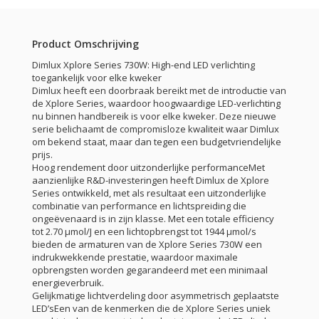
Product Omschrijving
Dimlux Xplore Series 730W: High-end LED verlichting
toegankelijk voor elke kweker
Dimlux heeft een doorbraak bereikt met de introductie van
de Xplore Series, waardoor hoogwaardige LED-verlichting
nu binnen handbereik is voor elke kweker. Deze nieuwe
serie belichaamt de compromisloze kwaliteit waar Dimlux
om bekend staat, maar dan tegen een budgetvriendelijke
prijs.
Hoog rendement door uitzonderlijke performanceMet
aanzienlijke R&D-investeringen heeft Dimlux de Xplore
Series ontwikkeld, met als resultaat een uitzonderlijke
combinatie van performance en lichtspreiding die
ongeëvenaard is in zijn klasse. Met een totale efficiency
tot 2.70 µmol/J en een lichtopbrengst tot 1944 µmol/s
bieden de armaturen van de Xplore Series 730W een
indrukwekkende prestatie, waardoor maximale
opbrengsten worden gegarandeerd met een minimaal
energieverbruik.
Gelijkmatige lichtverdeling door asymmetrisch geplaatste
LED’sEen van de kenmerken die de Xplore Series uniek