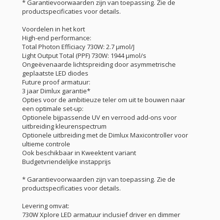
* Garantievoorwaarden zijn van toepassing. Zie de
productspecificaties voor details.
Voordelen in het kort
High-end performance:
Total Photon Efficiacy 730W: 2.7 µmol/J
Light Output Total (PPF) 730W: 1944 µmol/s
Ongeëvenaarde lichtspreiding door asymmetrische
geplaatste LED diodes
Future proof armatuur:
3 jaar Dimlux garantie*
Opties voor de ambitieuze teler om uit te bouwen naar
een optimale set-up:
Optionele bijpassende UV en verrood add-ons voor
uitbreiding kleurenspectrum
Optionele uitbreiding met de Dimlux Maxicontroller voor
ultieme controle
Ook beschikbaar in Kweektent variant
Budgetvriendelijke instapprijs
* Garantievoorwaarden zijn van toepassing. Zie de
productspecificaties voor details.
Levering omvat:
730W Xplore LED armatuur inclusief driver en dimmer