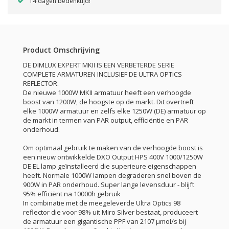
14 dagen bedenktijd!
Product Omschrijving
DE DIMLUX EXPERT MKII IS EEN VERBETERDE SERIE
COMPLETE ARMATUREN INCLUSIEF DE ULTRA OPTICS
REFLECTOR.
De nieuwe 1000W MKII armatuur heeft een verhoogde
boost van 1200W, de hoogste op de markt. Dit overtreft
elke 1000W armatuur en zelfs elke 1250W (DE) armatuur op
de markt in termen van PAR output, efficiëntie en PAR
onderhoud.
Om optimaal gebruik te maken van de verhoogde boost is
een nieuw ontwikkelde DXO Output HPS 400V 1000/1250W
DE EL lamp geïnstalleerd die superieure eigenschappen
heeft. Normale 1000W lampen degraderen snel boven de
900W in PAR onderhoud. Super lange levensduur - blijft
95% efficiënt na 10000h gebruik
In combinatie met de meegeleverde Ultra Optics 98
reflector die voor 98% uit Miro Silver bestaat, produceert
de armatuur een gigantische PPF van 2107 μmol/s bij