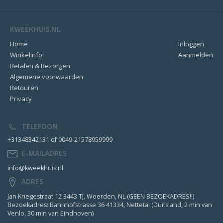
KWEEKHUIS.NL
Home
Inloggen
Winkelinfo
Aanmelden
Betalen & Bezorgen
Algemene voorwaarden
Retouren
Privacy
TELEFOON
+31348342131 of 0049-21578959999
E-MAILADRES
info@kweekhuis.nl
ADRES
Jan Kriegestraat 12 3443 TJ, Woerden, NL (GEEN BEZOEKADRES!!)
Bezoekadres: Bahnhofstrasse 36 41334, Nettetal (Duitsland, 2 min van
Venlo, 30 min van Eindhoven)