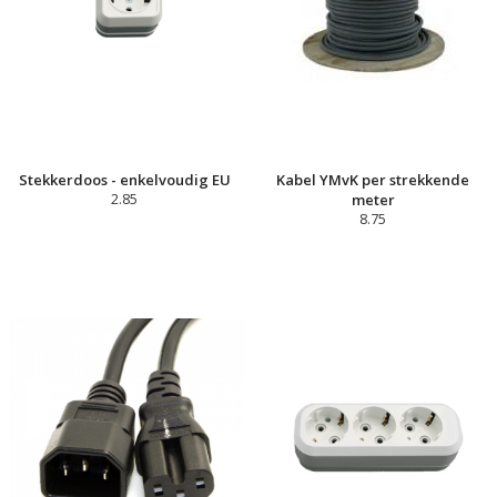
Stekkerdoos - enkelvoudig EU
Kabel YMvK per strekkende
2.85
meter
8.75