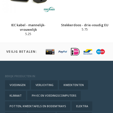
IEC kabel - mannelijk-
Stekkerdoos - drie-voudig EU
vrouwelijk
5.75
5.25
VEILIG BETALEN:
BEKIJK PRODUCTEN IN:
VOEDINGEN
VERLICHTING
KWEEKTENTEN
KLIMAAT
PH-EC EN VOEDINGSCOMPUTERS
POTTEN, KWEEKTAFELS EN BODEMTRAYS
ELEKTRA