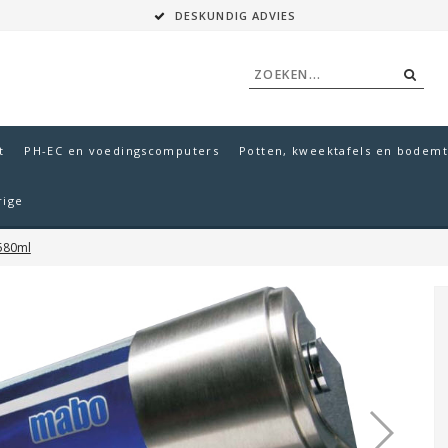
DESKUNDIG ADVIES
t
PH-EC en voedingscomputers
Potten, kweektafels en bodemt
rige
580ml