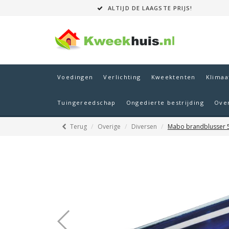
ALTIJD DE LAAGSTE PRIJS!
Voedingen
Verlichting
Kweektenten
Klimaa
Tuingereedschap
Ongedierte bestrijding
Ove
Terug
Overige
Diversen
Mabo brandblusser 