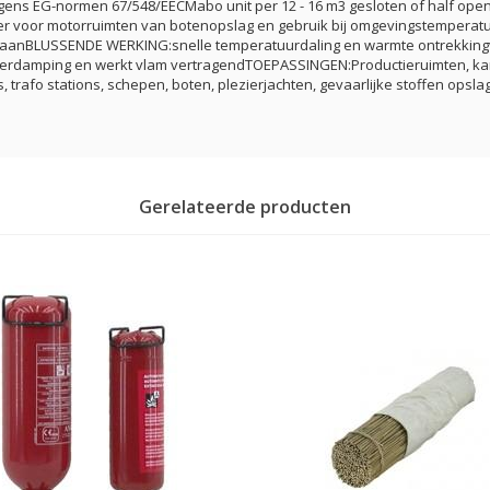
ens EG-normen 67/548/EECMabo unit per 12 - 16 m3 gesloten of half open
er voor motorruimten van botenopslag en gebruik bij omgevingstemperatu
staanBLUSSENDE WERKING:snelle temperatuurdaling en warmte ontrekkingve
verdamping en werkt vlam vertragendTOEPASSINGEN:Productieruimten, kan
, trafo stations, schepen, boten, plezierjachten, gevaarlijke stoffen opslag
Gerelateerde producten