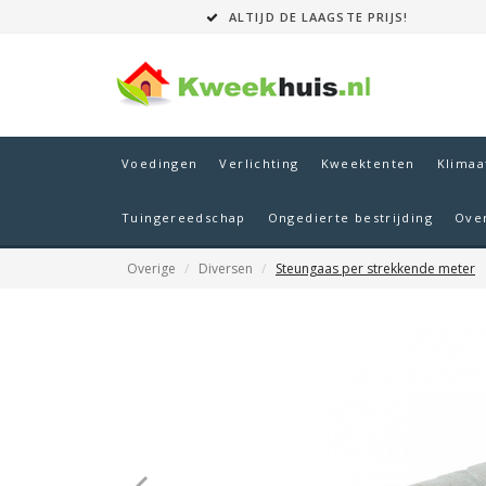
ALTIJD DE LAAGSTE PRIJS!
Voedingen
Verlichting
Kweektenten
Klimaa
Tuingereedschap
Ongedierte bestrijding
Ove
Overige
Diversen
Steungaas per strekkende meter