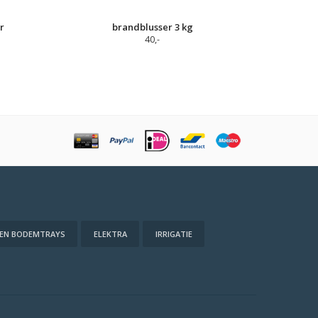
r
brandblusser 3 kg
40,-
 EN BODEMTRAYS
ELEKTRA
IRRIGATIE