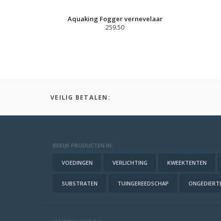
Aquaking Fogger vernevelaar
259.50
VEILIG BETALEN:
BEKIJK PRODUCTEN IN:
VOEDINGEN
VERLICHTING
KWEEKTENTEN
SUBSTRATEN
TUINGEREEDSCHAP
ONGEDIERTE