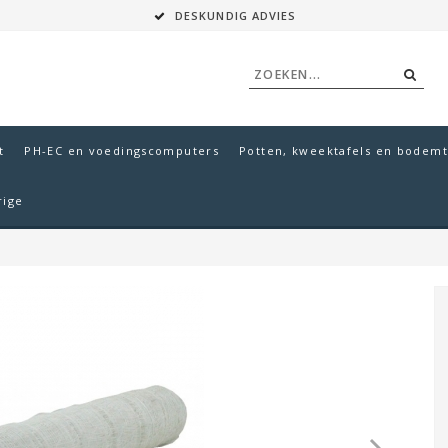
DESKUNDIG ADVIES
t
PH-EC en voedingscomputers
Potten, kweektafels en bodemt
rige