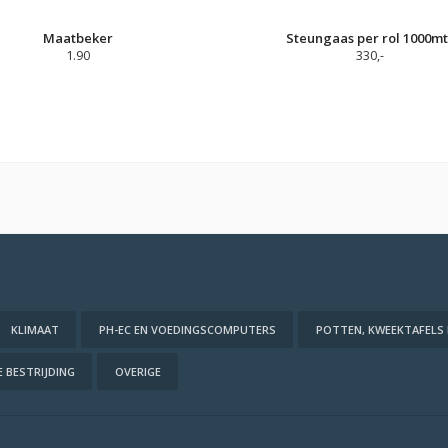
Maatbeker
Steungaas per rol 1000mt
1.90
330,-
KLIMAAT
PH-EC EN VOEDINGSCOMPUTERS
POTTEN, KWEEKTAFELS
 BESTRIJDING
OVERIGE