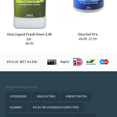
Ona Liquid Fresh linen 3,65
Ona Gel Pro
Ltr.
23.75
22.99
48.99
VEILIG BETALEN:
BEKIJK PRODUCTEN IN:
VOEDINGEN
VERLICHTING
KWEEKTENTEN
KLIMAAT
PH-EC EN VOEDINGSCOMPUTERS