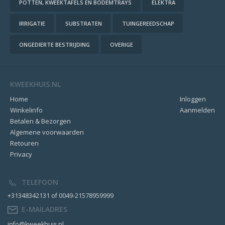
POTTEN, KWEEKTAFELS EN BODEMTRAYS
ELEKTRA
IRRIGATIE
SUBSTRATEN
TUINGEREEDSCHAP
ONGEDIERTE BESTRIJDING
OVERIGE
KWEEKHUIS.NL
Home
Inloggen
Winkelinfo
Aanmelden
Betalen & Bezorgen
Algemene voorwaarden
Retouren
Privacy
TELEFOON
+31348342131 of 0049-21578959999
E-MAILADRES
info@kweekhuis.nl