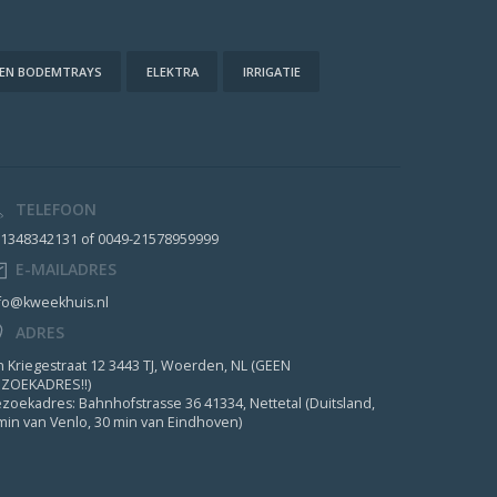
 EN BODEMTRAYS
ELEKTRA
IRRIGATIE
TELEFOON
1348342131 of 0049-21578959999
E-MAILADRES
fo@kweekhuis.nl
ADRES
n Kriegestraat 12 3443 TJ, Woerden, NL (GEEN
ZOEKADRES!!)
zoekadres: Bahnhofstrasse 36 41334, Nettetal (Duitsland,
min van Venlo, 30 min van Eindhoven)