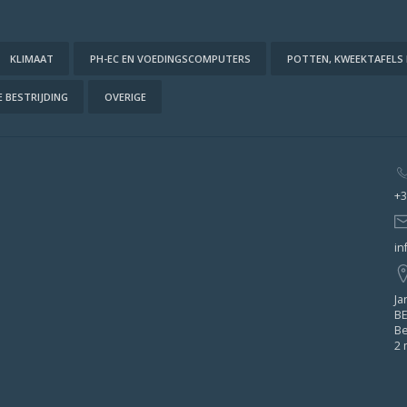
KLIMAAT
PH-EC EN VOEDINGSCOMPUTERS
POTTEN, KWEEKTAFELS
 BESTRIJDING
OVERIGE
+3
in
Ja
BE
Be
2 