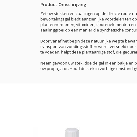
Product Omschrijving
Zet uw stekken en zaailingen op de directe route na
bewortelingsgel biedt aanzienlijke voordelen ten op
plantenhormonen, vitaminen, sporenelementen en and
zaailinggroei op een manier die synthetische concu
Door vanaf het begin deze natuurlijke weg te bewa
transport van voedingsstoffen wordt versneld door R
te voeden, helpt deze plantaardige stof, die gedure
Neem gewoon uw stek, doe de gel in een bakje en be
uw propagator. Houd de stek in vochtige omstandighe