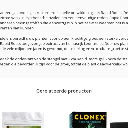
ar een gezonde, gestructureerde, snelle ontwikkeling met Rapid Roots. Dez
zichte van zijn synthetische rivalen om een eenvoudige reden. Rapid Root
ere voedingsstoffen die aanwezig zijn in het zeewier waarvan het is afg
rrenten niet kunnen.
ndelen, bereidt u uw planten voor op een krachtige groei, een sterke ve
apid Roots toegevoegde extract van humusrijk Leonardiet. Door uw planten
nde vele miljoenen jaren is gevormd, de celdeling en vruchtbare groei te s
dek de onderkant van de stengel met 2 cm Rapid Roots gel. Zodra de sten
den die bevorderlijk zijn voor de groei, totdat de plant daadwerkelijk wo
Gerelateerde producten