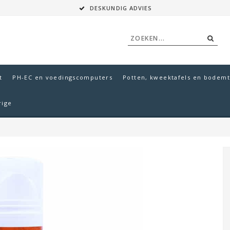
DESKUNDIG ADVIES
t
PH-EC en voedingscomputers
Potten, kweektafels en bodemt
rige