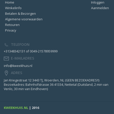
Home
Inloggen
Winkelinfo
Aanmelden
Betalen & Bezorgen
Algemene voorwaarden
Retouren
Privacy
TELEFOON
+31348342131 of 0049-21578959999
E-MAILADRES
info@kweekhuis.nl
ADRES
Jan Kriegestraat 12 3443 TJ, Woerden, NL (GEEN BEZOEKADRES!!)
Bezoekadres: Bahnhofstrasse 36 41334, Nettetal (Duitsland, 2 min van
Venlo, 30 min van Eindhoven)
KWEEKHUIS.NL
| 2016