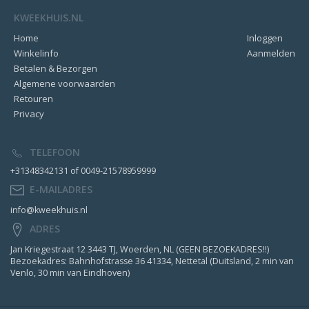
KWEEKHUIS.NL
Home
Inloggen
Winkelinfo
Aanmelden
Betalen & Bezorgen
Algemene voorwaarden
Retouren
Privacy
TELEFOON
+31348342131 of 0049-21578959999
E-MAILADRES
info@kweekhuis.nl
ADRES
Jan Kriegestraat 12 3443 TJ, Woerden, NL (GEEN BEZOEKADRES!!)
Bezoekadres: Bahnhofstrasse 36 41334, Nettetal (Duitsland, 2 min van
Venlo, 30 min van Eindhoven)