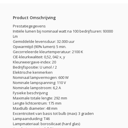
Product Omschrijving
Prestatiegegevens
Initiële lumen bij nominaal watt na 100 bedrijfsuren: 93000
Lm
Gemiddelde levensduur: 32.000 uur
Opwarmtijd (90% lumen): 5 min.
Gecorreleerde kleurtemperatuur: 2100 K
CIE-kleurkwaliteit: 0,52, 042 x, y
Kleurweergave-index: 20
Bedrijfspositie: U umol / 2
Elektrische kenmerken
Nominaal lampvermogen: 600 W
Nominale lampspanning: 110 V
Nominale lampstroom: 6,2 A
Fysieke beschrijving
Maximale totale lengte: 292 mm
Lengte lichtcentrum: 175 mm
MaxBulb diameter: 48 mm
Excentriciteit van basis tot bulb (max): 3 graden
Lampaanduiding: T46
Lampmateriaal: borosilicaat (hard glas)