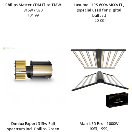
Philips Master CDM Elite TMW
Luxumol HPS 600w/400v EL,
315w / 930
(special used for Digital
104.99
ballast)
20.88
Dimlux Expert 315w Full
Mari LED Pro - 1000W
spectrum incl. Philips Green
1065,-
999,-