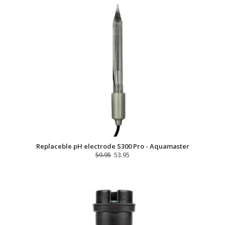
Replaceble pH electrode S300 Pro - Aquamaster
59.95
53.95