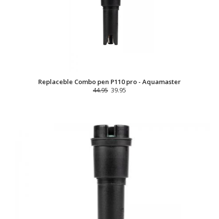
Replaceble Combo pen P110 pro - Aquamaster
44.95
39.95