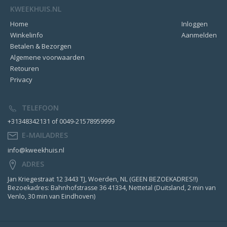
KWEEKHUIS.NL
Home
Inloggen
Winkelinfo
Aanmelden
Betalen & Bezorgen
Algemene voorwaarden
Retouren
Privacy
TELEFOON
+31348342131 of 0049-21578959999
E-MAILADRES
info@kweekhuis.nl
ADRES
Jan Kriegestraat 12 3443 TJ, Woerden, NL (GEEN BEZOEKADRES!!)
Bezoekadres: Bahnhofstrasse 36 41334, Nettetal (Duitsland, 2 min van
Venlo, 30 min van Eindhoven)